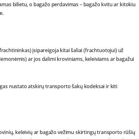
amas bilietu, o bagažo perdavimas – bagažo kvitu ar kitokiu
e.
frachtininkas) įsipareigoja kitai šaliai (frachtuotojui) už
iemonėmis) ar jos dalimi kroviniams, keleiviams ar bagažui
gas nustato atskirų transporto šakų kodeksai ir kiti
ovinių, keleivių ar bagažo vežimu skirtingų transporto rūšių