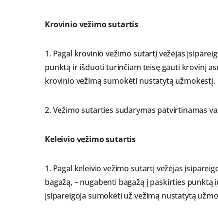
Krovinio vežimo sutartis
1. Pagal krovinio vežimo sutartį vežėjas įsiparei
punktą ir išduoti turinčiam teisę gauti krovinį as
krovinio vežimą sumokėti nustatytą užmokestį.
2. Vežimo sutarties sudarymas patvirtinamas va
Keleivio vežimo sutartis
1. Pagal keleivio vežimo sutartį vežėjas įsipareigo
bagažą, – nugabenti bagažą į paskirties punktą ir 
įsipareigoja sumokėti už vežimą nustatytą užmok