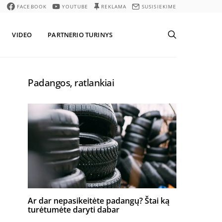
FACEBOOK
YOUTUBE
REKLAMA
SUSISIEKIME
VIDEO
PARTNERIO TURINYS
Padangos, ratlankiai
Ar dar nepasikeitėte padangų? Štai ką
turėtumėte daryti dabar