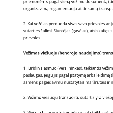
priemonėmis pagal vieną vežimo dokumentą (ties
organizavimą reglamentuoja atitinkamų transpor
2. Kai vežėjas perduoda visas savo prievoles ar j
sutarties šalimi. Siuntėjas (gavėjas), atsiskaitęs
prievoles.
Vežimas viešuoju (bendrojo naudojimo) tran
1. Juridinis asmuo (verslininkas), teikiantis vež
paslaugas, jeigu jis pagal įstatymą arba leidimą (l
asmens pageidavimu nustatytais maršrutais ir nu
2. Vežimo viešuoju transportu sutartis yra viešoji
3. Viešojo transporto įmonės privalo teikti vež