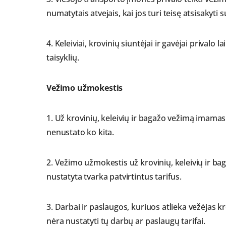
numatytais atvejais, kai jos turi teisę atsisakyti 
4. Keleiviai, krovinių siuntėjai ir gavėjai prival
taisyklių.
Vežimo užmokestis
1. Už krovinių, keleivių ir bagažo vežimą imamas
nenustato ko kita.
2. Vežimo užmokestis už krovinių, keleivių ir b
nustatyta tvarka patvirtintus tarifus.
3. Darbai ir paslaugos, kuriuos atlieka vežėjas 
nėra nustatyti tų darbų ar paslaugų tarifai.