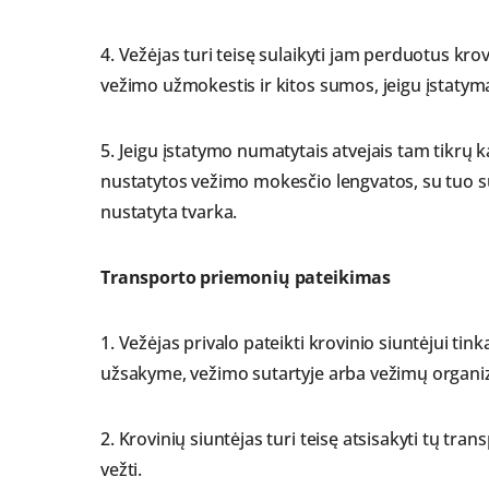
4. Vežėjas turi teisę sulaikyti jam perduotus kr
vežimo užmokestis ir kitos sumos, jeigu įstatyma
5. Jeigu įstatymo numatytais atvejais tam tikrų k
nustatytos vežimo mokesčio lengvatos, su tuo 
nustatyta tvarka.
Transporto priemonių pateikimas
1. Vežėjas privalo pateikti krovinio siuntėjui t
užsakyme, vežimo sutartyje arba vežimų organiz
2. Krovinių siuntėjas turi teisę atsisakyti tų tr
vežti.