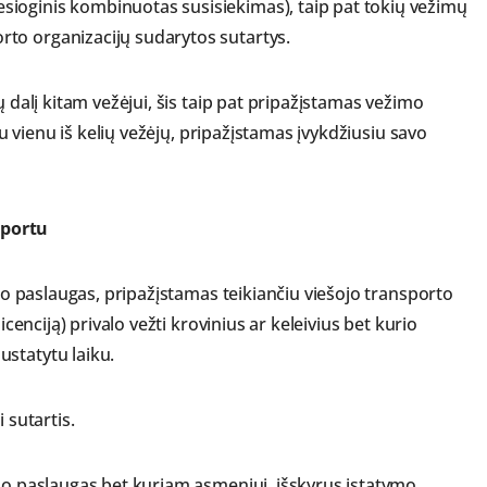
ioginis kombinuotas susisiekimas), taip pat tokių vežimų
to organizacijų sudarytos sutartys.
ų dalį kitam vežėjui, šis taip pat pripažįstamas vežimo
 su vienu iš kelių vežėjų, pripažįstamas įvykdžiusiu savo
sportu
imo paslaugas, pripažįstamas teikiančiu viešojo transporto
icenciją) privalo vežti krovinius ar keleivius bet kurio
statytu laiku.
 sutartis.
imo paslaugas bet kuriam asmeniui, išskyrus įstatymo