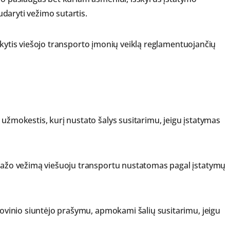
sudaryti vežimo sutartis.
o laikytis viešojo transporto įmonių veiklą reglamentuojančių
 užmokestis, kurį nustato šalys susitarimu, jeigu įstatymas
agažo vežimą viešuoju transportu nustatomas pagal įstatymų
krovinio siuntėjo prašymu, apmokami šalių susitarimu, jeigu