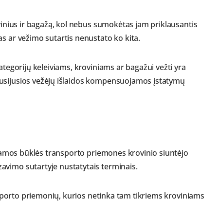
ovinius ir bagažą, kol nebus sumokėtas jam priklausantis
s ar vežimo sutartis nenustato ko kita.
ategorijų keleiviams, kroviniams ar bagažui vežti yra
susijusios vežėjų išlaidos kompensuojamos įstatymų
inkamos būklės transporto priemones krovinio siuntėjo
avimo sutartyje nustatytais terminais.
ansporto priemonių, kurios netinka tam tikriems kroviniams