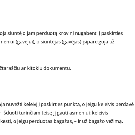
goja siuntėjo jam perduotą krovinį nugabenti į paskirties
meniui (gavėjui), o siuntėjas (gavėjas) įsipareigoja už
žtaraščiu ar kitokiu dokumentu.
ja nuvežti keleivį į paskirties punktą, o jeigu keleivis perdavė
išduoti turinčiam teisę jį gauti asmeniui; keleivis
estį, o jeigu perduotas bagažas, – ir už bagažo vežimą.