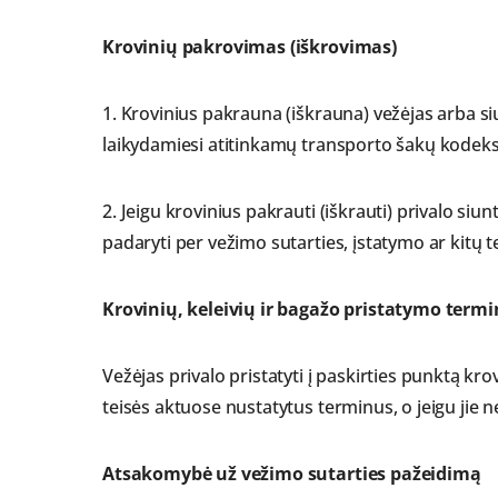
Krovinių pakrovimas (iškrovimas)
1. Krovinius pakrauna (iškrauna) vežėjas arba si
laikydamiesi atitinkamų transporto šakų kodeksų 
2. Jeigu krovinius pakrauti (iškrauti) privalo siu
padaryti per vežimo sutarties, įstatymo ar kitų t
Krovinių, keleivių ir bagažo pristatymo termi
Vežėjas privalo pristatyti į paskirties punktą kro
teisės aktuose nustatytus terminus, o jeigu jie n
Atsakomybė už vežimo sutarties pažeidimą