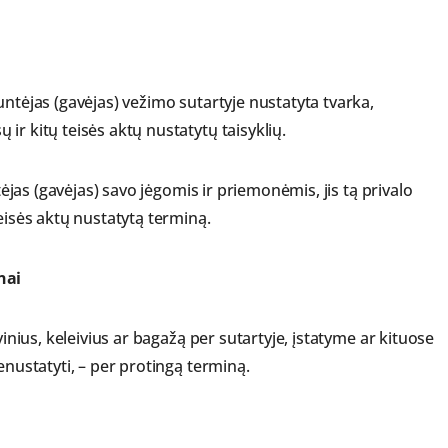
untėjas (gavėjas) vežimo sutartyje nustatyta tvarka,
ir kitų teisės aktų nustatytų taisyklių.
ntėjas (gavėjas) savo jėgomis ir priemonėmis, jis tą privalo
eisės aktų nustatytą terminą.
nai
vinius, keleivius ar bagažą per sutartyje, įstatyme ar kituose
enustatyti, – per protingą terminą.