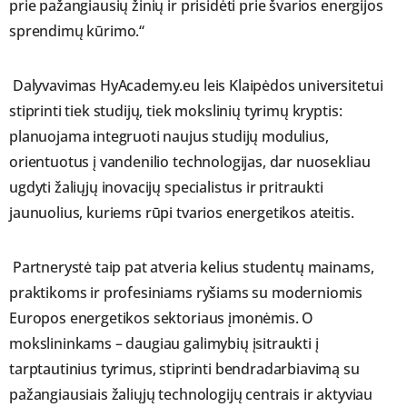
prie pažangiausių žinių ir prisidėti prie švarios energijos
sprendimų kūrimo.“
Dalyvavimas HyAcademy.eu leis Klaipėdos universitetui
stiprinti tiek studijų, tiek mokslinių tyrimų kryptis:
planuojama integruoti naujus studijų modulius,
orientuotus į vandenilio technologijas, dar nuosekliau
ugdyti žaliųjų inovacijų specialistus ir pritraukti
jaunuolius, kuriems rūpi tvarios energetikos ateitis.
Partnerystė taip pat atveria kelius studentų mainams,
praktikoms ir profesiniams ryšiams su moderniomis
Europos energetikos sektoriaus įmonėmis. O
mokslininkams – daugiau galimybių įsitraukti į
tarptautinius tyrimus, stiprinti bendradarbiavimą su
pažangiausiais žaliųjų technologijų centrais ir aktyviau