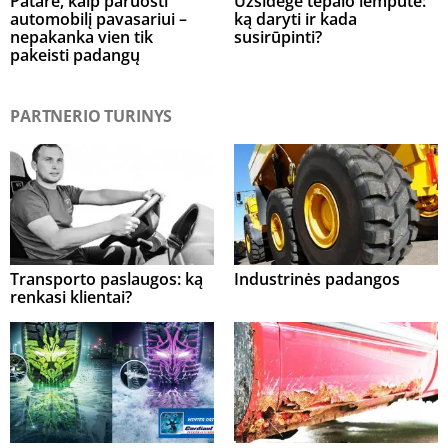
Patarė, kaip paruošti
Užsidegė tepalo lemputė:
automobilį pavasariui –
ką daryti ir kada
nepakanka vien tik
susirūpinti?
pakeisti padangų
PARTNERIO TURINYS
Transporto paslaugos: ką
Industrinės padangos
renkasi klientai?