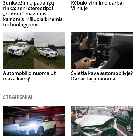
Sunkvežimių padangų
Kėbulo virinimo darbai
rinka: seni stereotipai
Vilniuje
„žudomi“ mažomis
kainomis ir šiuolaikinėmis
technologijomis
Automobilio nuoma už
Šviežia kava automobilyje?
mažą kainą!
Dabar tai įmanoma
STRAIPSNIAI