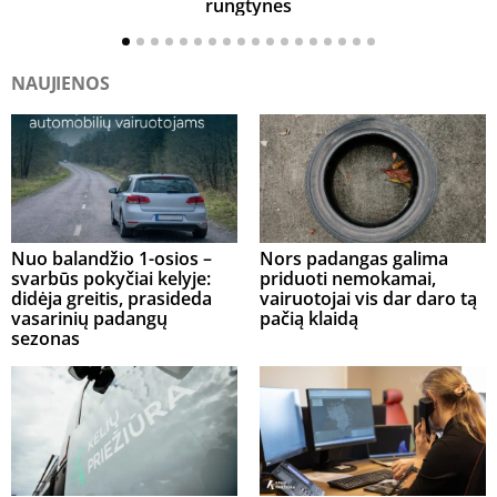
rungtynes
NAUJIENOS
Nuo balandžio 1-osios –
Nors padangas galima
svarbūs pokyčiai kelyje:
priduoti nemokamai,
didėja greitis, prasideda
vairuotojai vis dar daro tą
vasarinių padangų
pačią klaidą
sezonas