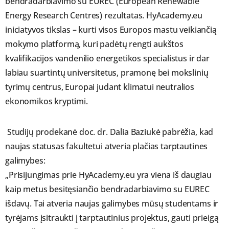
bendradarbiavimo su EUREC (European Renewable
Energy Research Centres) rezultatas. HyAcademy.eu
iniciatyvos tikslas – kurti visos Europos mastu veikiančią
mokymo platformą, kuri padėtų rengti aukštos
kvalifikacijos vandenilio energetikos specialistus ir dar
labiau suartintų universitetus, pramonę bei mokslinių
tyrimų centrus, Europai judant klimatui neutralios
ekonomikos kryptimi.
Studijų prodekanė doc. dr. Dalia Baziukė pabrėžia, kad
naujas statusas fakultetui atveria plačias tarptautines
galimybes:
„Prisijungimas prie HyAcademy.eu yra viena iš daugiau
kaip metus besitęsiančio bendradarbiavimo su EUREC
išdavų. Tai atveria naujas galimybes mūsų studentams ir
tyrėjams įsitraukti į tarptautinius projektus, gauti prieigą