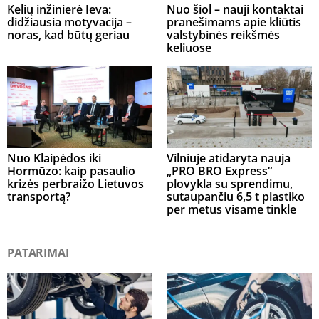
Kelių inžinierė Ieva:
Nuo šiol – nauji kontaktai
didžiausia motyvacija –
pranešimams apie kliūtis
noras, kad būtų geriau
valstybinės reikšmės
keliuose
Nuo Klaipėdos iki
Vilniuje atidaryta nauja
Hormūzo: kaip pasaulio
„PRO BRO Express“
krizės perbraižo Lietuvos
plovykla su sprendimu,
transportą?
sutaupančiu 6,5 t plastiko
per metus visame tinkle
PATARIMAI