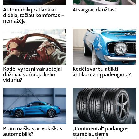
Automobilių ratlankiai
Atsargiai, daužtas!
didėja, tačiau komfortas –
nemažėja
Kodėl vyresni vairuotojai
Kodėl svarbu atlikti
dažniau važiuoja kelio
antikorozinį padengimą?
viduriu?
Prancūziškas ar vokiškas
„Continental“ padangos
automobilis?
stambiausiems