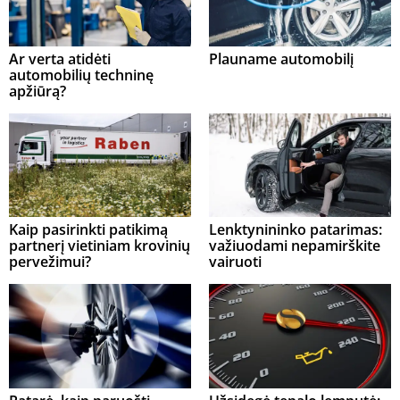
Ar verta atidėti
Plauname automobilį
automobilių techninę
apžiūrą?
Kaip pasirinkti patikimą
Lenktynininko patarimas:
partnerį vietiniam krovinių
važiuodami nepamirškite
pervežimui?
vairuoti