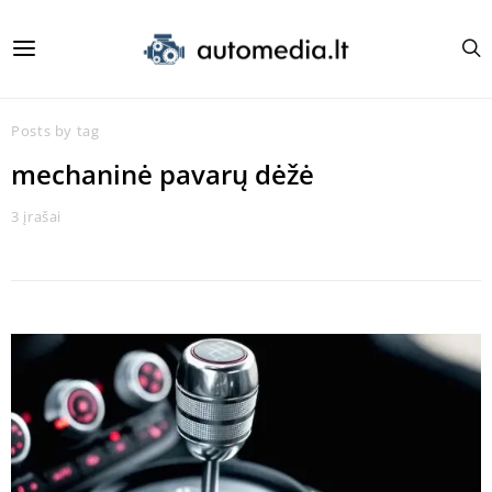
Posts by tag
mechaninė pavarų dėžė
3 įrašai