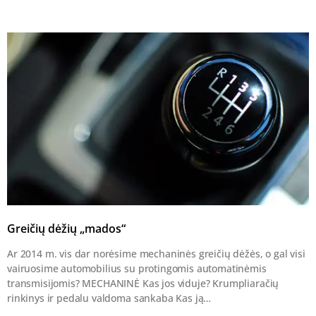
Greičių dėžių „mados“
Ar 2014 m. vis dar norėsime mechaninės greičių dėžės, o gal visi
vairuosime automobilius su protingomis automatinėmis
transmisijomis? MECHANINĖ Kas jos viduje? Krumpliaračių
rinkinys ir pedalu valdoma sankaba Kas ją…