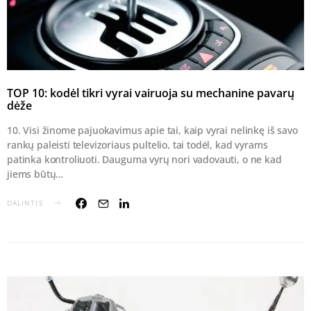
TOP 10: kodėl tikri vyrai vairuoja su mechanine pavarų
dėže
10. Visi žinome pajuokavimus apie tai, kaip vyrai nelinkę iš savo
rankų paleisti televizoriaus pultelio, tai todėl, kad vyrams
patinka kontroliuoti. Dauguma vyrų nori vadovauti, o ne kad
jiems būtų…
DALINTIS