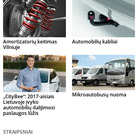
Amortizatorių keitimas
Automobilių kabliai
Vilniuje
Mikroautobusų nuoma
„CityBee“: 2017-aisiais
Lietuvoje įvyko
automobilių dalijimosi
paslaugos lūžis
STRAIPSNIAI