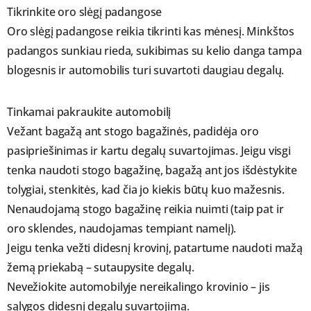
Tikrinkite oro slėgį padangose
Oro slėgį padangose reikia tikrinti kas mėnesį. Minkštos
padangos sunkiau rieda, sukibimas su kelio danga tampa
blogesnis ir automobilis turi suvartoti daugiau degalų.
Tinkamai pakraukite automobilį
Vežant bagažą ant stogo bagažinės, padidėja oro
pasipriešinimas ir kartu degalų suvartojimas. Jeigu visgi
tenka naudoti stogo bagažinę, bagažą ant jos išdėstykite
tolygiai, stenkitės, kad čia jo kiekis būtų kuo mažesnis.
Nenaudojamą stogo bagažinę reikia nuimti (taip pat ir
oro sklendes, naudojamas tempiant namelį).
Jeigu tenka vežti didesnį krovinį, patartume naudoti mažą
žemą priekabą – sutaupysite degalų.
Nevežiokite automobilyje nereikalingo krovinio – jis
sąlygos didesnį degalų suvartojimą.