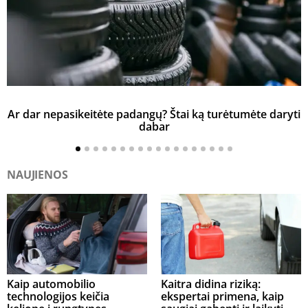
Ar dar nepasikeitėte padangų? Štai ką turėtumėte daryti
K
dabar
NAUJIENOS
Kaip automobilio
Kaitra didina riziką:
technologijos keičia
ekspertai primena, kaip