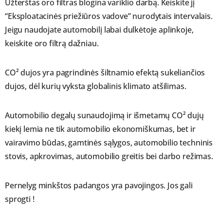
Užterštas oro filtras blogina variklio darbą. Keiskite jį
“Eksploatacinės priežiūros vadove” nurodytais intervalais.
Jeigu naudojate automobilį labai dulkėtoje aplinkoje,
keiskite oro filtrą dažniau.
CO² dujos yra pagrindinės šiltnamio efektą sukeliančios
dujos, dėl kurių vyksta globalinis klimato atšilimas.
Automobilio degalų sunaudojimą ir išmetamų CO² dujų
kiekį lemia ne tik automobilio ekonomiškumas, bet ir
vairavimo būdas, gamtinės sąlygos, automobilio techninis
stovis, apkrovimas, automobilio greitis bei darbo režimas.
Pernelyg minkštos padangos yra pavojingos. Jos gali
sprogti !