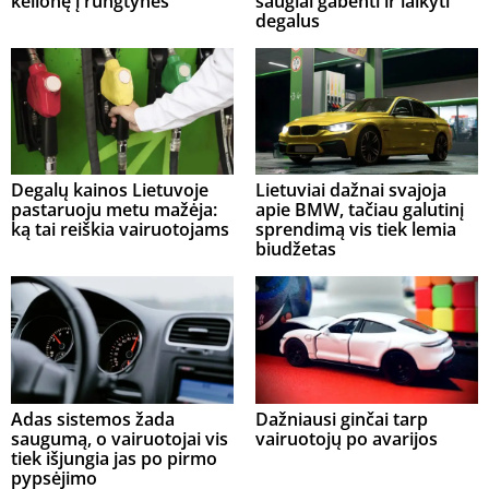
kelionę į rungtynes
saugiai gabenti ir laikyti
degalus
Degalų kainos Lietuvoje
Lietuviai dažnai svajoja
pastaruoju metu mažėja:
apie BMW, tačiau galutinį
ką tai reiškia vairuotojams
sprendimą vis tiek lemia
biudžetas
Adas sistemos žada
Dažniausi ginčai tarp
saugumą, o vairuotojai vis
vairuotojų po avarijos
tiek išjungia jas po pirmo
pypsėjimo