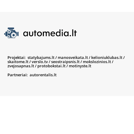
Projektai:
statybajums.lt
/
manosveikata.lt
/
kelioniuklubas.lt
/
skaitome.lt
/
verslo.tv
/
seostraipsnis.lt
/
mokslozinios.lt
/
zvejosapnas.lt
/
protobokstai.lt
/
motinyste.lt
Partneriai:
autorentalis.lt