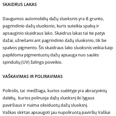
SKAIDRUS LAKAS
Daugumos automobilių dažų sluoksnis yra iš grunto,
pagrindinio dažų sluoksnio, kuris suteikia spalvą ir
apsauginio skaidraus lako. Skaidrus lakas tai tie patys
dažai, užnešami ant pagrindinio dažų sluoksnio, tik be
spalvos pigmento. Šis skaidraus lako sluoksnis veikia kaip
papildoma pigmentuotų dažų apsauga nuo saulės
spindulių (UV) žalingo poveikio.
VAŠKAVIMAS IR POLIRAVIMAS
Polirolis, tai medžiaga, kurios sudėtyje yra abrazyvinių
dalelių, kurios poliruoja dažų sluoksnį iki lygaus
paviršiaus ir nuima oksiduotų dažų sluoksnį.
Vaškas skirtas apsaugoti jau nupoliruotą paviršių Vaškai