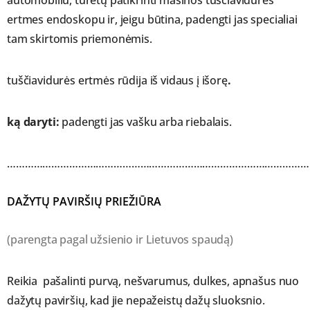
automobiliu, turėtų patikrinti mašinos tuščiavidures
ertmes endoskopu ir, jeigu būtina, padengti jas specialiai
tam skirtomis priemonėmis.
tuščiavidurės ertmės rūdija iš vidaus į išorę
.
ką daryti:
padengti jas vašku arba riebalais.
……………………………………………………………………………………………
DAŽYTŲ PAVIRŠIŲ PRIEŽIŪRA
(parengta pagal užsienio ir Lietuvos spaudą)
Reikia pašalinti purvą, nešvarumus, dulkes, apnašus nuo
dažytų paviršių, kad jie nepažeistų dažų sluoksnio.