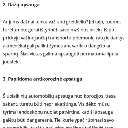
2.
Dažų apsauga
Ar jums dažnai tenka važiuoti greitkeliu? Jei taip, tuomet
turėtumėte gerai ištyrinėti savo mašinos priekį. Iš po
priekyje važiuojančių transporto priemonių ratų lekiantys
akmenėliai gali palikti žymes ant variklio dangčio ar
sparnų. Šias vietas galima apsaugoti permatoma lipnia
juostele.
3.
Papildoma antikorozinė apsauga
Šiuolaikinių automobilių apsauga nuo korozijos, tiesą
sakant, turėtų būti nepriekaištinga. Vis dėlto mūsų
tyrimai endoskopu nuolat patvirtina, kad ši apsauga
galėtų būti dar geresnė. Tie, kurie ypač rūpinasi savo