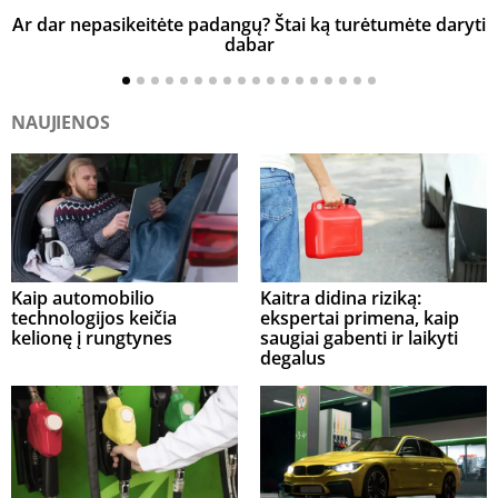
Ar dar nepasikeitėte padangų? Štai ką turėtumėte daryti
K
dabar
NAUJIENOS
Kaip automobilio
Kaitra didina riziką:
technologijos keičia
ekspertai primena, kaip
kelionę į rungtynes
saugiai gabenti ir laikyti
degalus