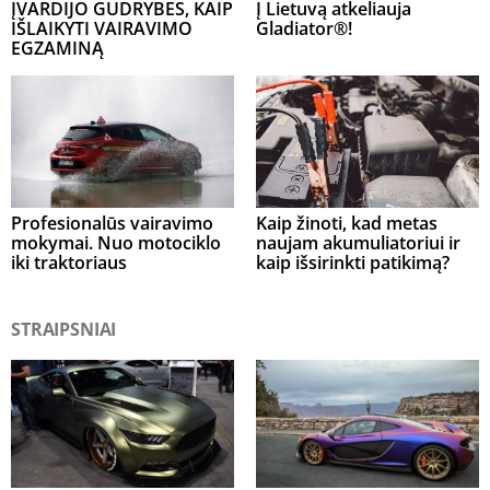
ĮVARDIJO GUDRYBES, KAIP
Į Lietuvą atkeliauja
IŠLAIKYTI VAIRAVIMO
Gladiator®!
EGZAMINĄ
Profesionalūs vairavimo
Kaip žinoti, kad metas
mokymai. Nuo motociklo
naujam akumuliatoriui ir
iki traktoriaus
kaip išsirinkti patikimą?
STRAIPSNIAI