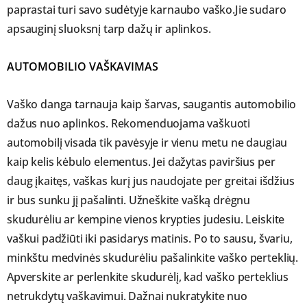
paprastai turi savo sudėtyje karnaubo vaško.Jie sudaro
apsauginį sluoksnį tarp dažų ir aplinkos.
AUTOMOBILIO VAŠKAVIMAS
Vaško danga tarnauja kaip šarvas, saugantis automobilio
dažus nuo aplinkos. Rekomenduojama vaškuoti
automobilį visada tik pavėsyje ir vienu metu ne daugiau
kaip kelis kėbulo elementus. Jei dažytas paviršius per
daug įkaitęs, vaškas kurį jus naudojate per greitai išdžius
ir bus sunku jį pašalinti. Užneškite vašką drėgnu
skudurėliu ar kempine vienos krypties judesiu. Leiskite
vaškui padžiūti iki pasidarys matinis. Po to sausu, švariu,
minkštu medvinės skudurėliu pašalinkite vaško perteklių.
Apverskite ar perlenkite skudurėlį, kad vaško perteklius
netrukdytų vaškavimui. Dažnai nukratykite nuo