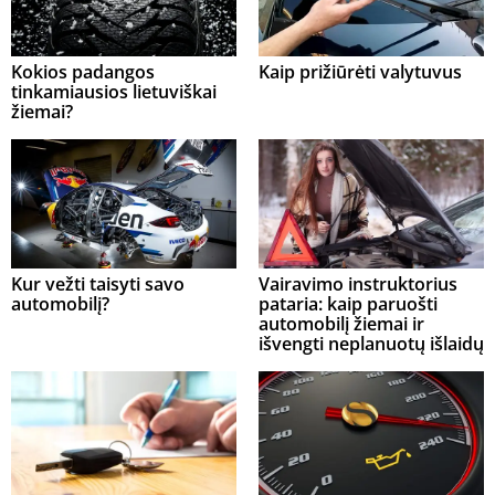
Kokios padangos
Kaip prižiūrėti valytuvus
tinkamiausios lietuviškai
žiemai?
Kur vežti taisyti savo
Vairavimo instruktorius
automobilį?
pataria: kaip paruošti
automobilį žiemai ir
išvengti neplanuotų išlaidų