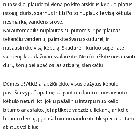
nuosekliai plaudami vieną po kito atskirus kėbulo plotus
(stogą, duris, sparnus ir t.t) Po to nuplaukite visą kėbulą
nesmarkią vandens srove.
Kai automobilis nuplautas su putomis ir perplautas
tekančiu vandeniu, paimkite švarų skudurėlį ir
nusausinkite visą kėbulą. Skudurėlį, kuriuo sugeriate
vandenį, kuo dažniau skalaukite. Neužmirškite nusausinti
durų šonų bei apačios jas atidarę, slenksčių
Dėmesio! Atidžiai apžiūrėkite visus dažytus kėbulo
paviršius-ypač apatinę dalį-ant nuplauto ir nusausinto
kėbulo neturi likti jokių pašalinių intarpų nuo kelio
bitumo ar asfalto. Jei aptikote vabzdžių liekanų ar kelio
bitumo dėmių, jų pašalinimui naudokite tik specialiai tam
skirtus valiklius