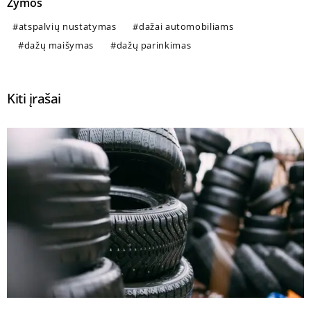
Žymos
atspalvių nustatymas
dažai automobiliams
dažų maišymas
dažų parinkimas
Kiti įrašai