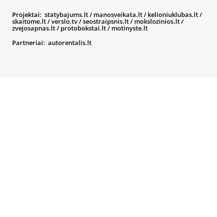
Projektai:
statybajums.lt
/
manosveikata.lt
/
kelioniuklubas.lt
/
skaitome.lt
/
verslo.tv
/
seostraipsnis.lt
/
mokslozinios.lt
/
zvejosapnas.lt
/
protobokstai.lt
/
motinyste.lt
Partneriai:
autorentalis.lt