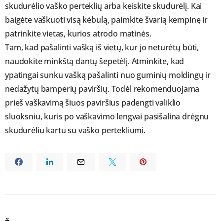
skudurėlio vaško perteklių arba keiskite skudurėlį. Kai
baigėte vaškuoti visą kėbulą, paimkite švarią kempinę ir
patrinkite vietas, kurios atrodo matinės.
Tam, kad pašalinti vašką iš vietų, kur jo neturėtų būti,
naudokite minkštą dantų šepetėlį. Atminkite, kad
ypatingai sunku vašką pašalinti nuo guminių moldingų ir
nedažytų bamperių paviršių. Todėl rekomenduojama
prieš vaškavimą šiuos paviršius padengti valiklio
sluoksniu, kuris po vaškavimo lengvai pasišalina drėgnu
skudurėliu kartu su vaško pertekliumi.