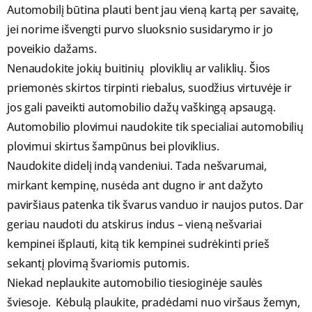
Automobilį būtina plauti bent jau vieną kartą per savaitę,
jei norime išvengti purvo sluoksnio susidarymo ir jo
poveikio dažams.
Nenaudokite jokių buitinių ploviklių ar valiklių. Šios
priemonės skirtos tirpinti riebalus, suodžius virtuvėje ir
jos gali paveikti automobilio dažų vaškingą apsaugą.
Automobilio plovimui naudokite tik specialiai automobilių
plovimui skirtus šampūnus bei ploviklius.
Naudokite didelį indą vandeniui. Tada nešvarumai,
mirkant kempinę, nusėda ant dugno ir ant dažyto
paviršiaus patenka tik švarus vanduo ir naujos putos. Dar
geriau naudoti du atskirus indus – vieną nešvariai
kempinei išplauti, kitą tik kempinei sudrėkinti prieš
sekantį plovimą švariomis putomis.
Niekad neplaukite automobilio tiesioginėje saulės
šviesoje. Kėbulą plaukite, pradėdami nuo viršaus žemyn,