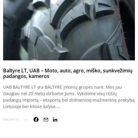
Baltyre LT, UAB – Moto, auto, agro, miško, sunkvežimių
padangos, kameros
UAB BALTYRE LT yra BALTYRE įmonių grupės narė. Mes jau
daugiau nei 20 metų dirbame Jums. Vykdome visų rūšių
padangų importą – eksportą bei didmeninę-mažmeninę prekybą
Lietuvoje bei kitose šalyse.…
DALINTIS