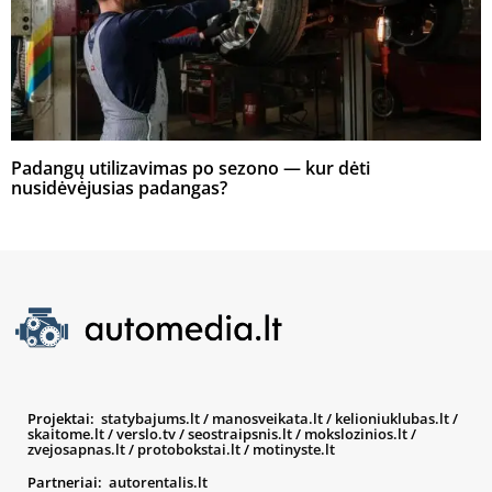
Padangų utilizavimas po sezono — kur dėti
nusidėvėjusias padangas?
Projektai:
statybajums.lt
/
manosveikata.lt
/
kelioniuklubas.lt
/
skaitome.lt
/
verslo.tv
/
seostraipsnis.lt
/
mokslozinios.lt
/
zvejosapnas.lt
/
protobokstai.lt
/
motinyste.lt
Partneriai:
autorentalis.lt