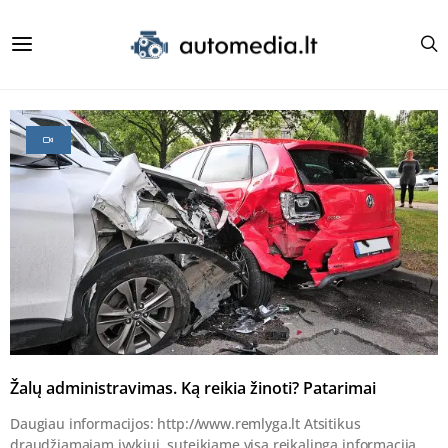
Žalų administravimas. Ką reikia žinoti? Patarimai
Daugiau informacijos: http://www.remlyga.lt Atsitikus
draudžiamajam įvykiui, suteikiame visą reikalingą informaciją,