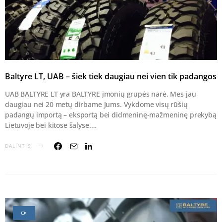
Baltyre LT, UAB – šiek tiek daugiau nei vien tik padangos
UAB BALTYRE LT yra BALTYRE įmonių grupės narė. Mes jau
daugiau nei 20 metų dirbame Jums. Vykdome visų rūšių
padangų importą – eksportą bei didmeninę-mažmeninę prekybą
Lietuvoje bei kitose šalyse.…
DALINTIS