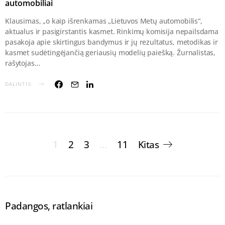
automobiliai
Klausimas, „o kaip išrenkamas „Lietuvos Metų automobilis“,
aktualus ir pasigirstantis kasmet. Rinkimų komisija nepailsdama
pasakoja apie skirtingus bandymus ir jų rezultatus, metodikas ir
kasmet sudėtingėjančią geriausių modelių paiešką. Žurnalistas,
rašytojas…
DALINTIS
Įrašų
1
2
3
…
11
Kitas
puslapiavimas
Padangos, ratlankiai