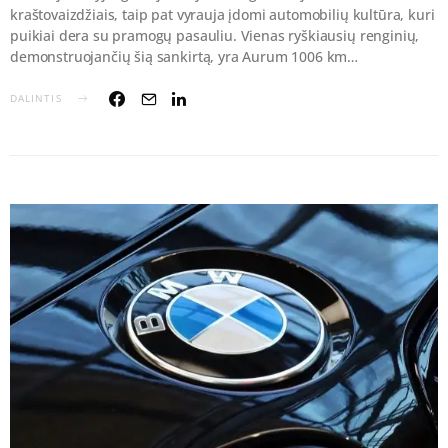
kraštovaizdžiais, taip pat vyrauja įdomi automobilių kultūra, kuri
puikiai dera su pramogų pasauliu. Vienas ryškiausių renginių,
demonstruojančių šią sankirtą, yra Aurum 1006 km…
DALINTIS