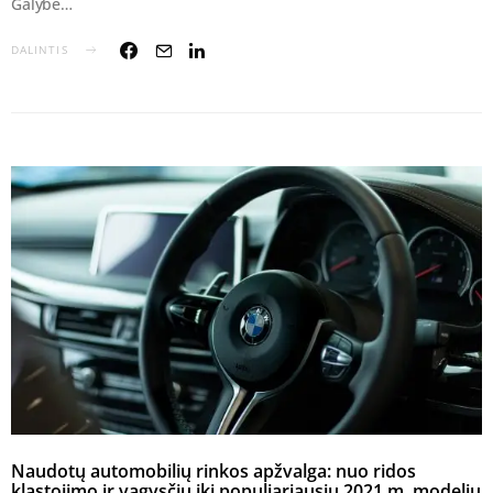
Galybė…
DALINTIS
Naudotų automobilių rinkos apžvalga: nuo ridos
klastojimo ir vagysčių iki populiariausių 2021 m. modelių