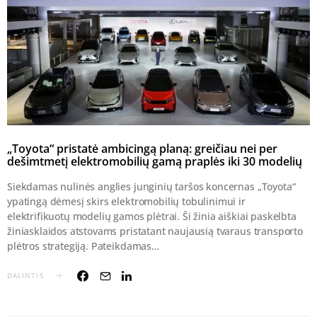
„Toyota“ pristatė ambicingą planą: greičiau nei per
dešimtmetį elektromobilių gamą praplės iki 30 modelių
Siekdamas nulinės anglies junginių taršos koncernas „Toyota“
ypatingą dėmesį skirs elektromobilių tobulinimui ir
elektrifikuotų modelių gamos plėtrai. Ši žinia aiškiai paskelbta
žiniasklaidos atstovams pristatant naujausią tvaraus transporto
plėtros strategiją. Pateikdamas…
DALINTIS