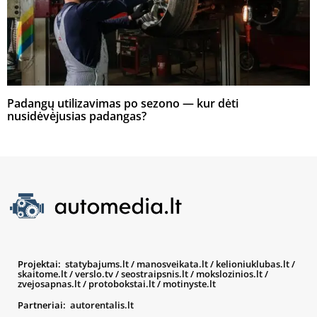
Padangų utilizavimas po sezono — kur dėti
nusidėvėjusias padangas?
Projektai:
statybajums.lt
/
manosveikata.lt
/
kelioniuklubas.lt
/
skaitome.lt
/
verslo.tv
/
seostraipsnis.lt
/
mokslozinios.lt
/
zvejosapnas.lt
/
protobokstai.lt
/
motinyste.lt
Partneriai:
autorentalis.lt