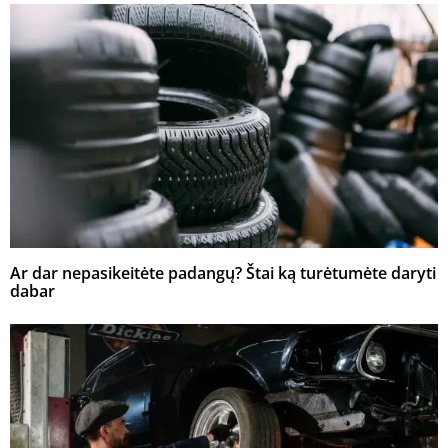
Ar dar nepasikeitėte padangų? Štai ką turėtumėte daryti
dabar