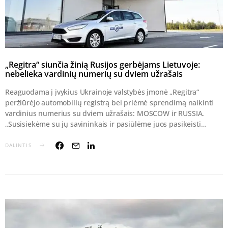
„Regitra“ siunčia žinią Rusijos gerbėjams Lietuvoje:
nebelieka vardinių numerių su dviem užrašais
Reaguodama į įvykius Ukrainoje valstybės įmonė „Regitra“
peržiūrėjo automobilių registrą bei priėmė sprendimą naikinti
vardinius numerius su dviem užrašais: MOSCOW ir RUSSIA.
„Susisiekėme su jų savininkais ir pasiūlėme juos pasikeisti…
DALINTIS