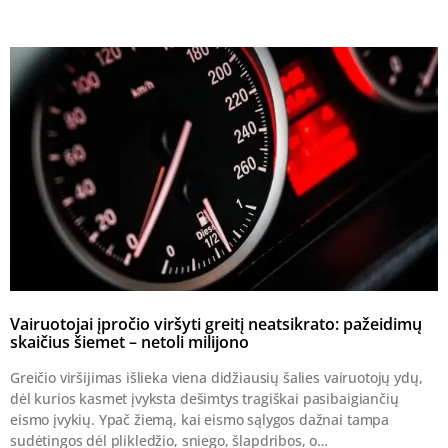
Vairuotojai įpročio viršyti greitį neatsikrato: pažeidimų
skaičius šiemet – netoli milijono
Greičio viršijimas išlieka viena didžiausių šalies vairuotojų ydų,
dėl kurios kasmet įvyksta dešimtys tragiškai pasibaigiančių
eismo įvykių. Ypač žiemą, kai eismo sąlygos dažnai tampa
sudėtingos dėl plikledžio, sniego, šlapdribos, o…