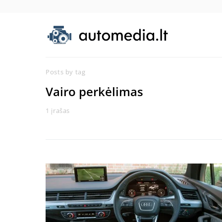
Posts by tag
Vairo perkėlimas
1 įrašas