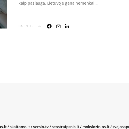
kaip paslauga, Lietuvoje gana nemenkai…
DALINTIS
s.lt
/
skaitome.lt
/
verslo.tv
/
seostraipsnis.lt
/
mokslozinios.lt
/
zvejosap