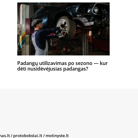
Padangų utilizavimas po sezono — kur
dėti nusidėvėjusias padangas?
nas.lt
/
protobokstai.lt
/
motinyste.lt