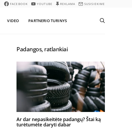
FACEBOOK
YOUTUBE
REKLAMA
SUSISIEKIME
VIDEO
PARTNERIO TURINYS
Padangos, ratlankiai
Ar dar nepasikeitėte padangų? Štai ką
turėtumėte daryti dabar