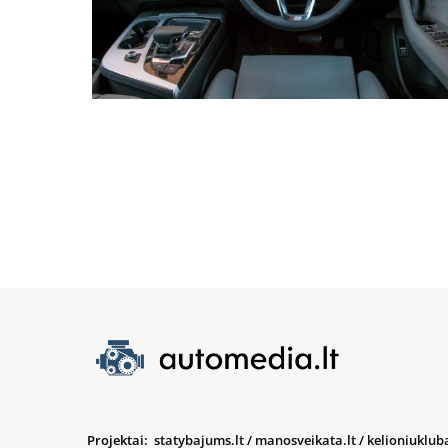
Projektai:
statybajums.lt
/
manosveikata.lt
/
kelioniukluba