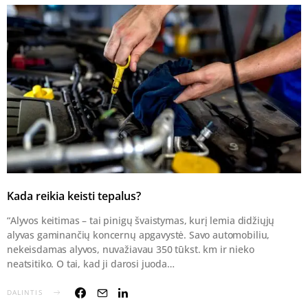
Kada reikia keisti tepalus?
“Alyvos keitimas – tai pinigų švaistymas, kurį lemia didžiųjų
alyvas gaminančių koncernų apgavystė. Savo automobiliu,
nekeisdamas alyvos, nuvažiavau 350 tūkst. km ir nieko
neatsitiko. O tai, kad ji darosi juoda…
DALINTIS