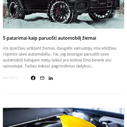
5 patarimai kaip paruošti automobilį žiemai
Vis sparčiau artėjant žiemai, daugelis vairuotojų ima atidžiau
rūpintis savo automobiliu. Tai, jog teisingai paruošti savo
automobilį šaltajam metų laikui yra būtina žino beveik visi
vairuotojai. Tačiau kokius pagrindinius dalykus…
DALINTIS