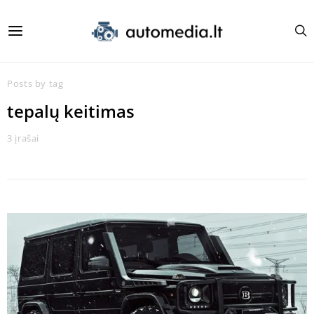
Posts by tag
tepalų keitimas
3 įrašai