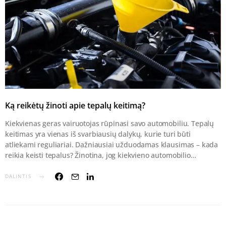
Ką reikėtų žinoti apie tepalų keitimą?
Kiekvienas geras vairuotojas rūpinasi savo automobiliu. Tepalų
keitimas yra vienas iš svarbiausių dalykų, kurie turi būti
atliekami reguliariai. Dažniausiai užduodamas klausimas – kada
reikia keisti tepalus? Žinotina, jog kiekvieno automobilio…
DALINTIS