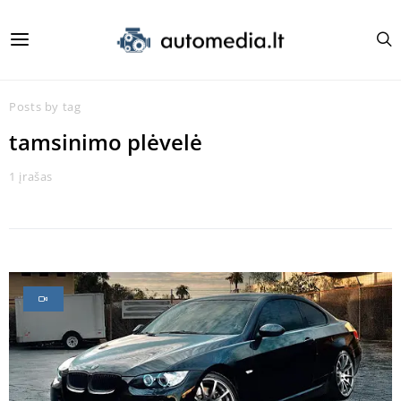
Posts by tag
tamsinimo plėvelė
1 įrašas