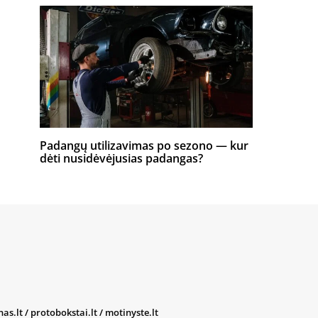
Padangų utilizavimas po sezono — kur
dėti nusidėvėjusias padangas?
nas.lt
/
protobokstai.lt
/
motinyste.lt