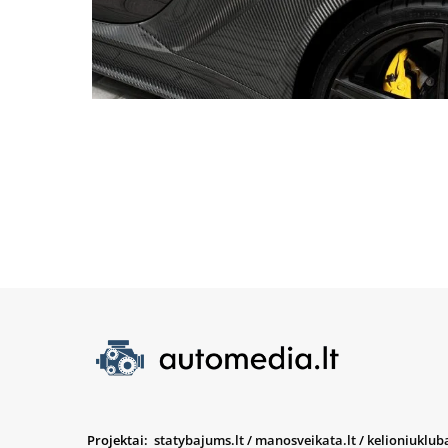
Projektai:
statybajums.lt
/
manosveikata.lt
/
kelioniukluba