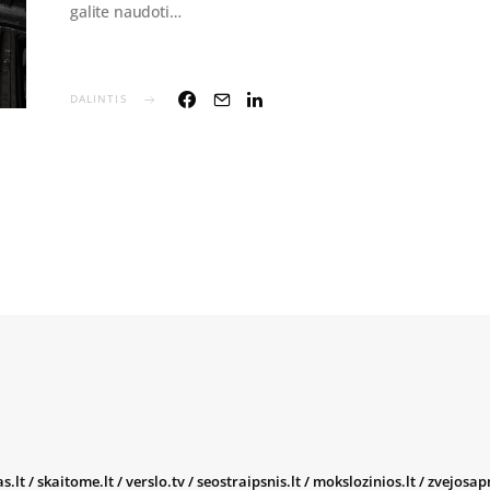
galite naudoti…
DALINTIS
s.lt
/
skaitome.lt
/
verslo.tv
/
seostraipsnis.lt
/
mokslozinios.lt
/
zvejosap