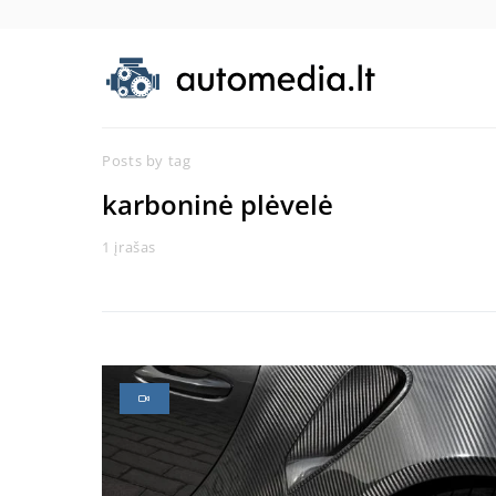
Posts by tag
karboninė plėvelė
1 įrašas