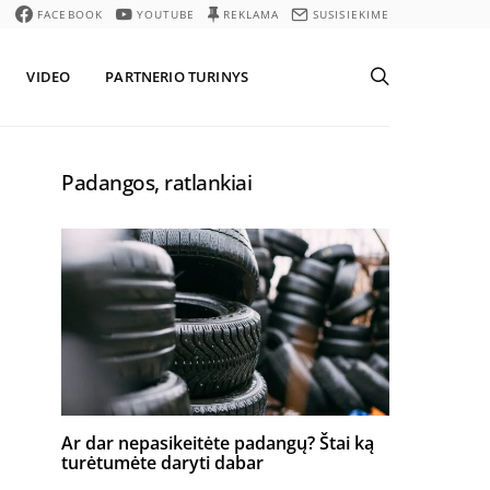
FACEBOOK
YOUTUBE
REKLAMA
SUSISIEKIME
VIDEO
PARTNERIO TURINYS
Padangos, ratlankiai
Ar dar nepasikeitėte padangų? Štai ką
turėtumėte daryti dabar