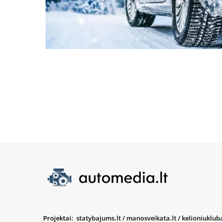
Projektai:
statybajums.lt
/
manosveikata.lt
/
kelioniukluba