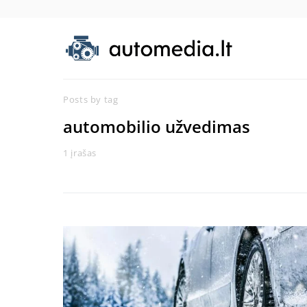
Posts by tag
automobilio užvedimas
1 įrašas