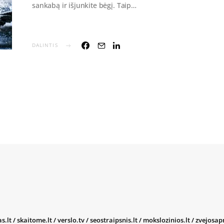
sankabą ir išjunkite bėgį. Taip…
DALINTIS
s.lt
/
skaitome.lt
/
verslo.tv
/
seostraipsnis.lt
/
mokslozinios.lt
/
zvejosap