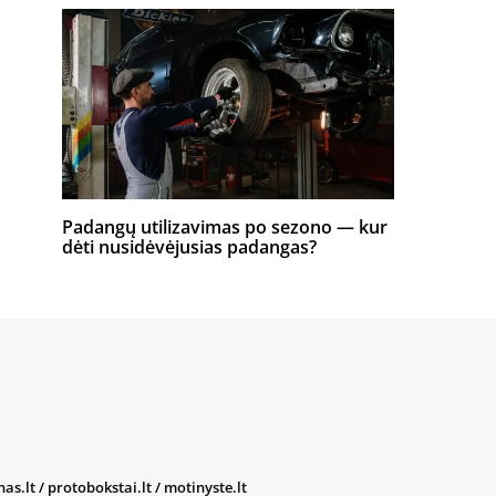
Padangų utilizavimas po sezono — kur
dėti nusidėvėjusias padangas?
nas.lt
/
protobokstai.lt
/
motinyste.lt