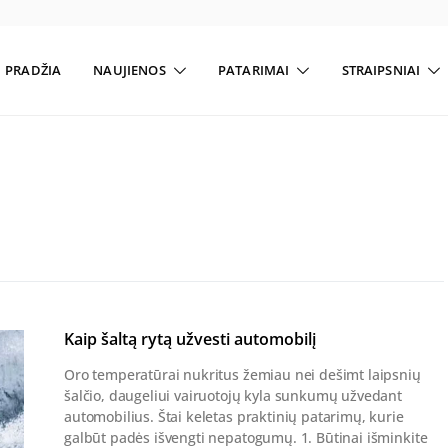
PRADŽIA
NAUJIENOS
PATARIMAI
STRAIPSNIAI
Kaip šaltą rytą užvesti automobilį
Oro temperatūrai nukritus žemiau nei dešimt laipsnių
šalčio, daugeliui vairuotojų kyla sunkumų užvedant
automobilius. Štai keletas praktinių patarimų, kurie
galbūt padės išvengti nepatogumų. 1. Būtinai išminkite