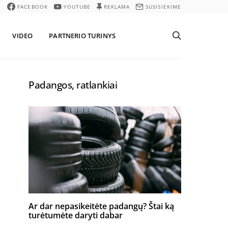
FACEBOOK
YOUTUBE
REKLAMA
SUSISIEKIME
VIDEO
PARTNERIO TURINYS
Padangos, ratlankiai
Ar dar nepasikeitėte padangų? Štai ką
turėtumėte daryti dabar