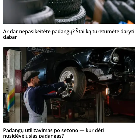
Ar dar nepasikeitėte padangų? Štai ką turėtumėte daryti
dabar
Padangų utilizavimas po sezono — kur dėti
nusidėvėjusias padangas?