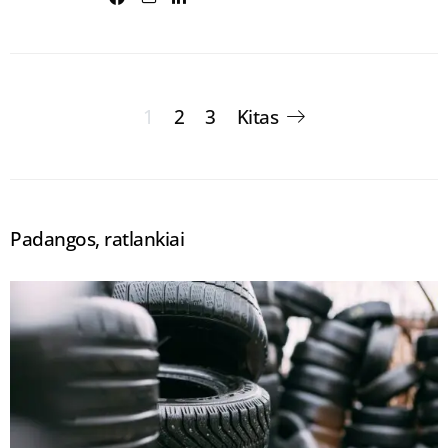
Įrašų
1
2
3
Kitas
puslapiavimas
Padangos, ratlankiai