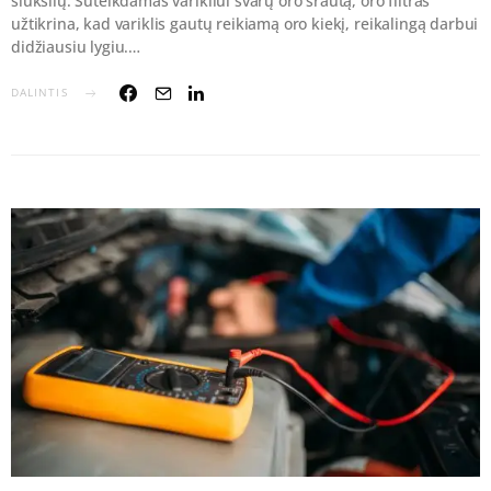
šiukšlių. Suteikdamas varikliui švarų oro srautą, oro filtras
užtikrina, kad variklis gautų reikiamą oro kiekį, reikalingą darbui
didžiausiu lygiu.…
DALINTIS