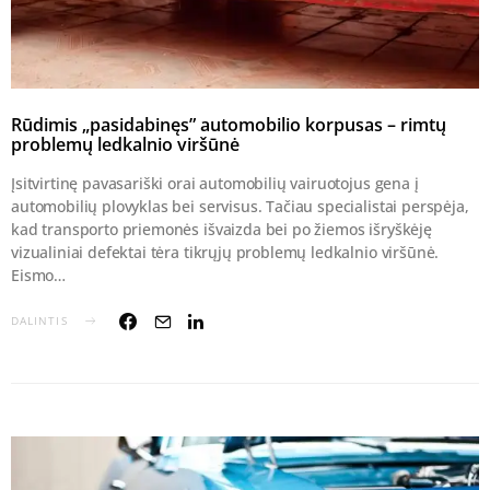
Rūdimis „pasidabinęs” automobilio korpusas – rimtų
problemų ledkalnio viršūnė
Įsitvirtinę pavasariški orai automobilių vairuotojus gena į
automobilių plovyklas bei servisus. Tačiau specialistai perspėja,
kad transporto priemonės išvaizda bei po žiemos išryškėję
vizualiniai defektai tėra tikrųjų problemų ledkalnio viršūnė.
Eismo…
DALINTIS