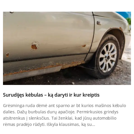
Surudijęs kėbulas – ką daryti ir kur kreiptis
Grėsminga ruda dėmė ant sparno ar bt kurios mašinos kėbulo
dalies. Dažų burbulas durų apačioje. Permirkusios grindys
atsitrenkus į slenksčius. Tai ženklai, kad jūsų automobilio
rėmas pradėjo rūdyti. Iškyla klausimas, ką su…