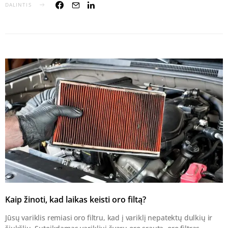
DALINTIS
Kaip žinoti, kad laikas keisti oro filtą?
Jūsų variklis remiasi oro filtru, kad į variklį nepatektų dulkių ir