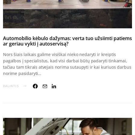
Automobilio kėbulo dažymas: verta tuo užsiimti patiems
ar geriau vykti į autoservisą?
Nors šiais laikais galime visiškai nieko nedaryti ir kreiptis
pagalbos į specialistus, kad visi darbai būtų padaryti tinkamai,
tačiau tam tikrais atvejais norima sutaupyti ir kai kuriuos darbus
norime pasidaryti…
DALINTIS