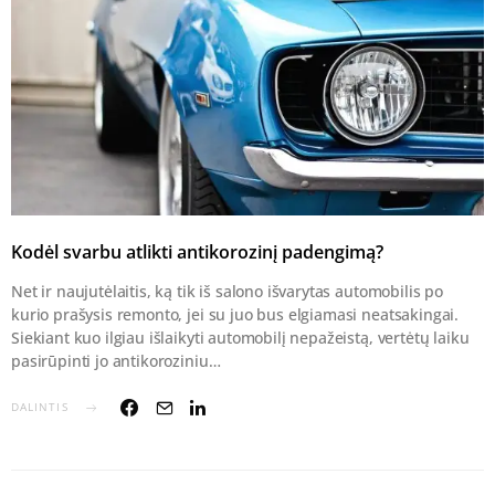
Kodėl svarbu atlikti antikorozinį padengimą?
Net ir naujutėlaitis, ką tik iš salono išvarytas automobilis po
kurio prašysis remonto, jei su juo bus elgiamasi neatsakingai.
Siekiant kuo ilgiau išlaikyti automobilį nepažeistą, vertėtų laiku
pasirūpinti jo antikoroziniu…
DALINTIS