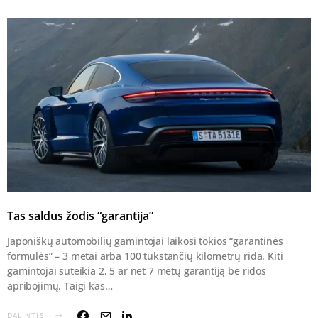
Tas saldus žodis “garantija”
Japoniškų automobilių gamintojai laikosi tokios “garantinės
formulės” – 3 metai arba 100 tūkstančių kilometrų rida. Kiti
gamintojai suteikia 2, 5 ar net 7 metų garantiją be ridos
apribojimų. Taigi kas…
DALINTIS