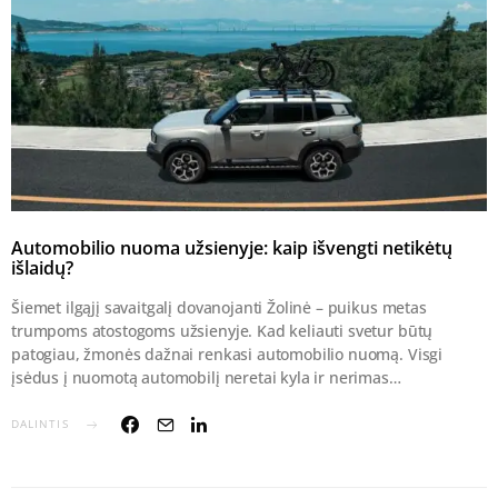
Automobilio nuoma užsienyje: kaip išvengti netikėtų
išlaidų?
Šiemet ilgąjį savaitgalį dovanojanti Žolinė – puikus metas
trumpoms atostogoms užsienyje. Kad keliauti svetur būtų
patogiau, žmonės dažnai renkasi automobilio nuomą. Visgi
įsėdus į nuomotą automobilį neretai kyla ir nerimas…
DALINTIS