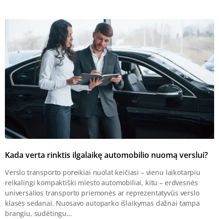
Kada verta rinktis ilgalaikę automobilio nuomą verslui?
Verslo transporto poreikiai nuolat keičiasi – vienu laikotarpiu
reikalingi kompaktiški miesto automobiliai, kitu – erdvesnės
universalios transporto priemonės ar reprezentatyvūs verslo
klasės sedanai. Nuosavo autoparko išlaikymas dažnai tampa
brangiu, sudėtingu…