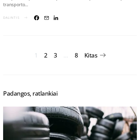
transporto…
DALINTIS
Įrašų
1
2
3
…
8
Kitas
puslapiavimas
Padangos, ratlankiai