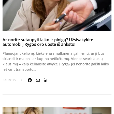
Ar norite sutaupyti laiko ir pinigų? Užsisakykite
automobilį Rygos oro uoste iš anksto!
Planuojant kelionę, kiekviena smulkmena gali lemti, ar ji bus
sklandi ir maloni, ar kupina netikėtumų. Vienas svarbiausių
klausimų – kaip keliausite atvykę į Rygą? Jei nenorite gaišti laiko
ieškant transporto…
DALINTIS