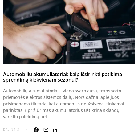
Automobilių akumuliatoriai: kaip išsirinkti patikimą
sprendimą kiekvienam sezonui?
Automobilių akumuliatoriai – viena svarbiausių transporto
priemonės elektros sistemos dalių. Nors dažnai apie juos
prisimenama tik tada, kai automobilis neužsiveda, tinkamai
parinktas ir prižiūrimas akumuliatorius užtikrina sklandų
variklio paleidimą bei…
DALINTIS