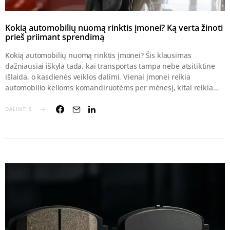
Kokią automobilių nuomą rinktis įmonei? Ką verta žinoti
prieš priimant sprendimą
Kokią automobilių nuomą rinktis įmonei? Šis klausimas
dažniausiai iškyla tada, kai transportas tampa nebe atsitiktine
išlaida, o kasdienės veiklos dalimi. Vienai įmonei reikia
automobilio kelioms komandiruotėms per mėnesį, kitai reikia…
DALINTIS