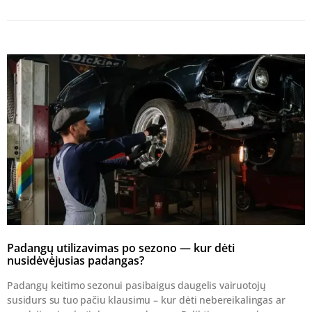
Padangų utilizavimas po sezono — kur dėti
nusidėvėjusias padangas?
Padangų keitimo sezonui pasibaigus daugelis vairuotojų
susidurs su tuo pačiu klausimu – kur dėti nebereikalingas ar