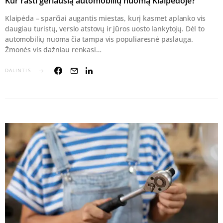
Kur rasti geriausią automobilių nuomą Klaipėdoje?
Klaipėda – sparčiai augantis miestas, kurį kasmet aplanko vis
daugiau turistų, verslo atstovų ir jūros uosto lankytojų. Dėl to
automobilių nuoma čia tampa vis populiaresnė paslauga.
Žmonės vis dažniau renkasi…
DALINTIS