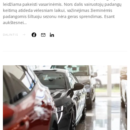
leidžiama pakeisti vasarinėmis. Nors dalis vairuotojų padangų
keitimą atideda vėlesniam laikui, važinėjimas žieminėmis
padangomis šiltuoju sezonu nėra geras sprendimas. Esant
aukštesnei…
DALINTIS