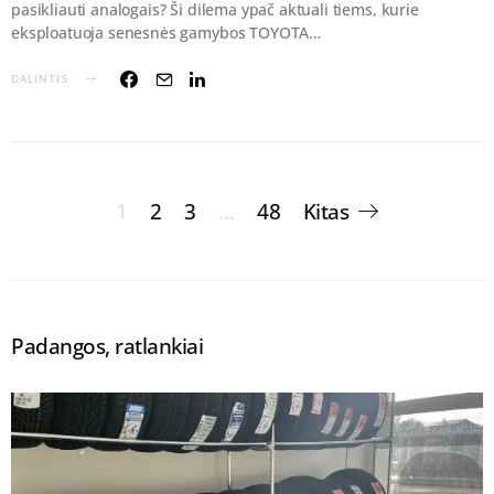
pasikliauti analogais? Ši dilema ypač aktuali tiems, kurie
eksploatuoja senesnės gamybos TOYOTA…
DALINTIS
Įrašų
1
2
3
…
48
Kitas
puslapiavimas
Padangos, ratlankiai