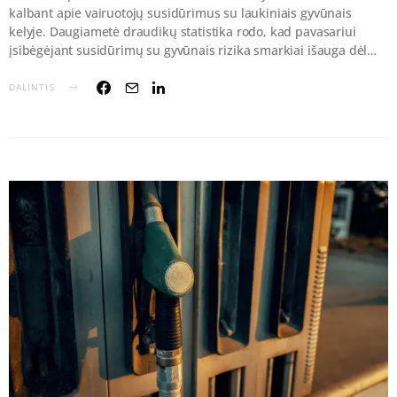
kalbant apie vairuotojų susidūrimus su laukiniais gyvūnais
kelyje. Daugiametė draudikų statistika rodo, kad pavasariui
įsibėgėjant susidūrimų su gyvūnais rizika smarkiai išauga dėl…
DALINTIS