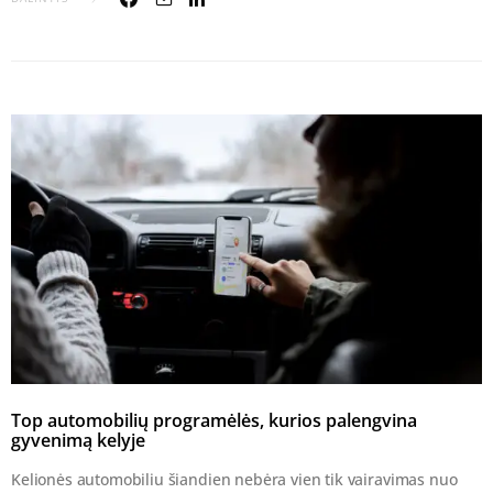
Top automobilių programėlės, kurios palengvina
gyvenimą kelyje
Kelionės automobiliu šiandien nebėra vien tik vairavimas nuo