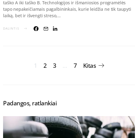
taško A iki taško B. Technologijos ir išmaniosios programėlės
tapo nepakeičiamais pagalbininkais, kurie leidžia ne tik taupyti
laiką, bet ir išvengti streso,…
DALINTIS
Įrašų
1
2
3
…
7
Kitas
puslapiavimas
Padangos, ratlankiai