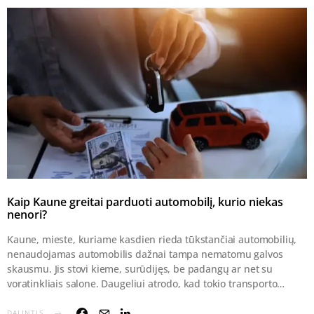
Kaip Kaune greitai parduoti automobilį, kurio niekas
nenori?
Kaune, mieste, kuriame kasdien rieda tūkstančiai automobilių,
nenaudojamas automobilis dažnai tampa nematomu galvos
skausmu. Jis stovi kieme, surūdijęs, be padangų ar net su
voratinkliais salone. Daugeliui atrodo, kad tokio transporto…
DALINTIS