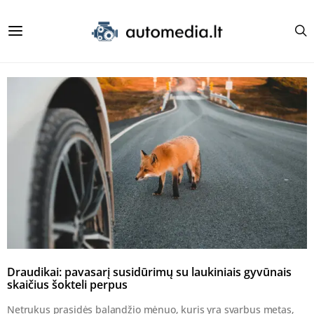
Draudikai: pavasarį susidūrimų su laukiniais gyvūnais
skaičius šokteli perpus
Netrukus prasidės balandžio mėnuo, kuris yra svarbus metas,