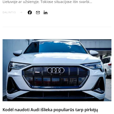
Lietuvoje ar užsienyje. Tokiose situacijose itin svarbi…
DALINTIS
Kodėl naudoti Audi išlieka populiarūs tarp pirkėjų