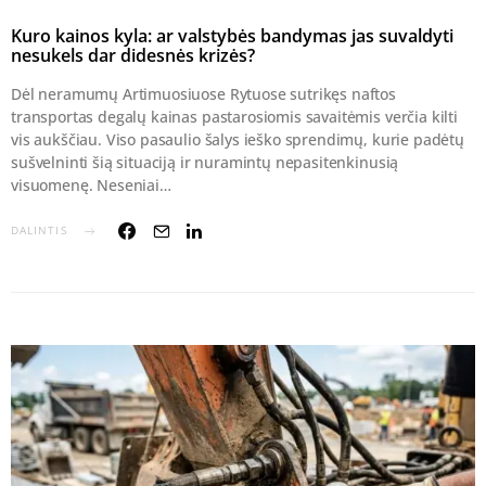
Kuro kainos kyla: ar valstybės bandymas jas suvaldyti
nesukels dar didesnės krizės?
Dėl neramumų Artimuosiuose Rytuose sutrikęs naftos
transportas degalų kainas pastarosiomis savaitėmis verčia kilti
vis aukščiau. Viso pasaulio šalys ieško sprendimų, kurie padėtų
sušvelninti šią situaciją ir nuramintų nepasitenkinusią
visuomenę. Neseniai…
DALINTIS